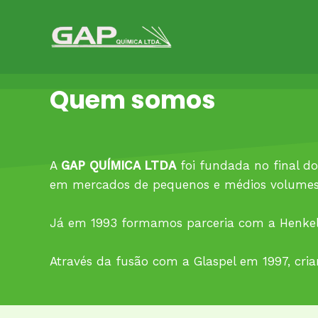
Ir
para
o
conteúdo
Quem somos
A
G
AP QUÍMICA LTDA
foi fundada no final do
em mercados de pequenos e médios volumes, n
Já em 1993 formamos parceria com a Henkel/
Através da fusão com a Glaspel em 1997, cri