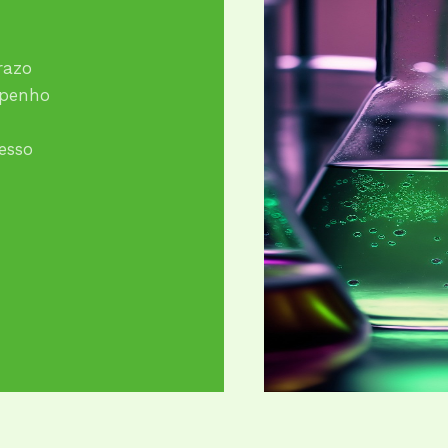
razo
mpenho
esso