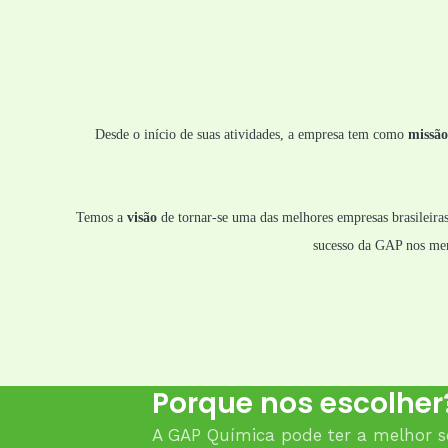
Desde o início de suas atividades, a empresa tem como
missã
Temos a
visão
de tornar-se uma das melhores empresas brasileiras
sucesso da GAP nos mer
Porque nos escolher
A GAP Química pode ter a melhor s