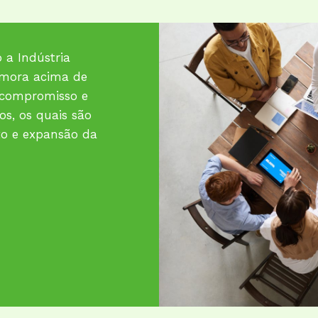
 a Indústria
ora acima de
 compromisso e
os, os quais são
to e expansão da